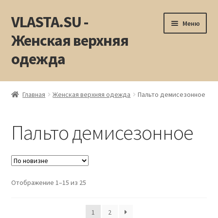
VLASTA.SU -
Перейти
Перейти
Меню
к
к
Женская верхняя
навигации
содержимому
одежда
Главная
Главная
Женская верхняя одежда
Пальто демисезонное
Блог
Пальто демисезонное
Адреса магазинов
Контакты
Сортировка:
Отображение 1–15 из 25
Бренды
самые
недавние
Как сделать заказ
1
2