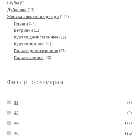
9
Шубы
9
товаров
13
Дубленки
13
товаров
142
Женская верхняя одежда
142
14
товара
Плащи
14
товаров
11
Ветровки
11
товаров
21
Куртки демисезонные
21
21
товар
Куртки зимние
21
товар
25
Пальто демисезонное
25
50
товаров
Пальто зимнее
50
товаров
Фильтр по размерам
38
(3)
42
(8)
44
(12)
46
(12)